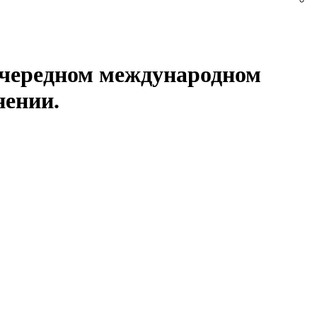
 очередном международном
нении.