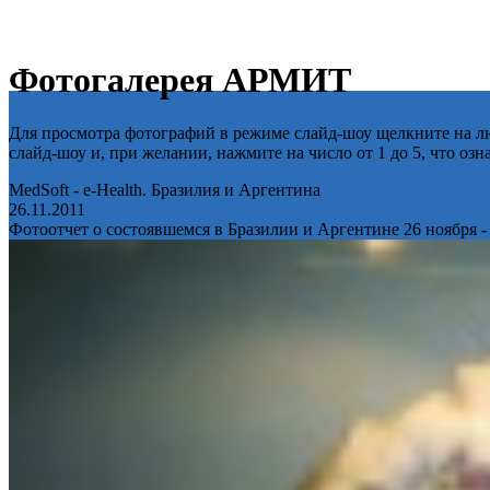
Фотогалерея АРМИТ
Для просмотра фотографий в режиме слайд-шоу щелкните на лю
слайд-шоу и, при желании, нажмите на число от 1 до 5, что оз
MedSoft - e-Health. Бразилия и Аргентина
26.11.2011
Фотоотчет о состоявшемся в Бразилии и Аргентине 26 ноября -