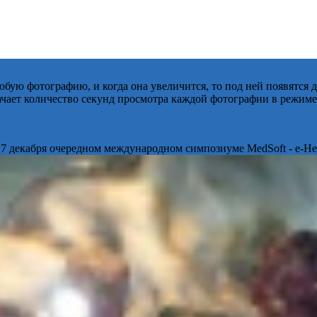
бую фотографию, и когда она увеличится, то под ней появятся
начает количество секунд просмотра каждой фотографии в режиме
 7 декабря очередном международном симпозиуме MedSoft - e-Hea