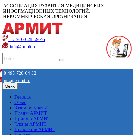
АССОЦИАЦИЯ РАЗВИТИЯ МЕДИЦИНСКИХ
ИНФОРМАЦИОННЫХ ТЕХНОЛОГИЙ.
НЕКОММЕРЧЕСКАЯ ОРГАНИЗАЦИЯ
+7-916-628-59-46
info@armit.ru
8-495-728-64-32
info@armit.ru
Меню
Главная
О нас
Зачем вступать?
Планы АРМИТ
Прием в АРМИТ
Члены АРМИТ
Правление АРМИТ
Контакты