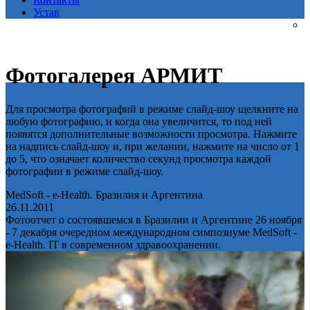
Устав
Фотогалерея АРМИТ
Для просмотра фотографий в режиме слайд-шоу щелкните на
любую фотографию, и когда она увеличится, то под ней
появятся дополнительные возможности просмотра. Нажмите
на надпись слайд-шоу и, при желании, нажмите на число от 1
до 5, что означает количество секунд просмотра каждой
фотографии в режиме слайд-шоу.
MedSoft - e-Health. Бразилия и Аргентина
26.11.2011
Фотоотчет о состоявшемся в Бразилии и Аргентине 26 ноября
- 7 декабря очередном международном симпозиуме MedSoft -
e-Health. IT в современном здравоохранении.