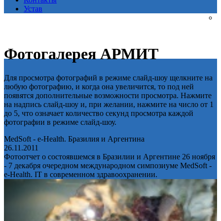
Устав
Фотогалерея АРМИТ
Для просмотра фотографий в режиме слайд-шоу щелкните на
любую фотографию, и когда она увеличится, то под ней
появятся дополнительные возможности просмотра. Нажмите
на надпись слайд-шоу и, при желании, нажмите на число от 1
до 5, что означает количество секунд просмотра каждой
фотографии в режиме слайд-шоу.
MedSoft - e-Health. Бразилия и Аргентина
26.11.2011
Фотоотчет о состоявшемся в Бразилии и Аргентине 26 ноября
- 7 декабря очередном международном симпозиуме MedSoft -
e-Health. IT в современном здравоохранении.