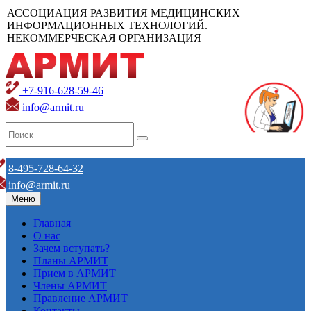
АССОЦИАЦИЯ РАЗВИТИЯ МЕДИЦИНСКИХ
ИНФОРМАЦИОННЫХ ТЕХНОЛОГИЙ.
НЕКОММЕРЧЕСКАЯ ОРГАНИЗАЦИЯ
+7-916-628-59-46
info@armit.ru
8-495-728-64-32
info@armit.ru
Меню
Главная
О нас
Зачем вступать?
Планы АРМИТ
Прием в АРМИТ
Члены АРМИТ
Правление АРМИТ
Контакты