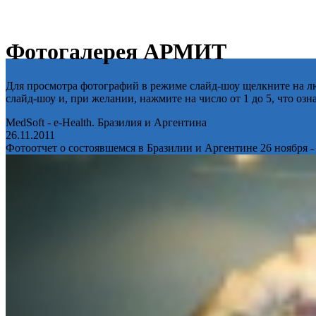
Фотогалерея АРМИТ
Для просмотра фотографий в режиме слайд-шоу щелкните на лю
слайд-шоу и, при желании, нажмите на число от 1 до 5, что оз
MedSoft - e-Health. Бразилия и Аргентина
26.11.2011
Фотоотчет о состоявшемся в Бразилии и Аргентине 26 ноября -