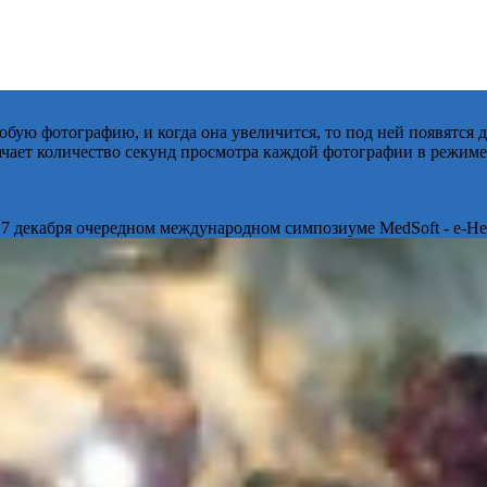
бую фотографию, и когда она увеличится, то под ней появятся
начает количество секунд просмотра каждой фотографии в режиме
 7 декабря очередном международном симпозиуме MedSoft - e-Hea