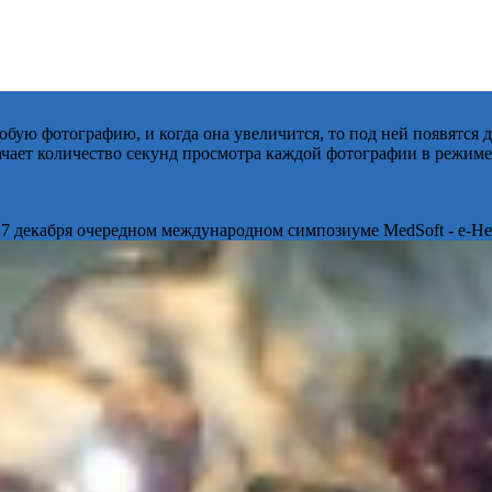
бую фотографию, и когда она увеличится, то под ней появятся
начает количество секунд просмотра каждой фотографии в режиме
 7 декабря очередном международном симпозиуме MedSoft - e-Hea