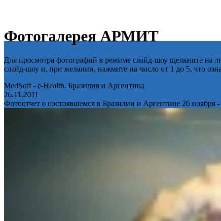
Фотогалерея АРМИТ
Для просмотра фотографий в режиме слайд-шоу щелкните на лю
слайд-шоу и, при желании, нажмите на число от 1 до 5, что оз
MedSoft - e-Health. Бразилия и Аргентина
26.11.2011
Фотоотчет о состоявшемся в Бразилии и Аргентине 26 ноября -