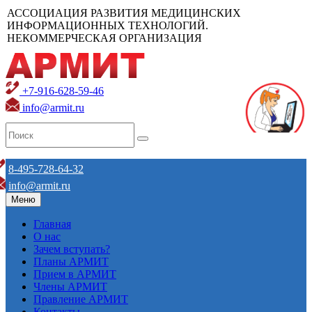
АССОЦИАЦИЯ РАЗВИТИЯ МЕДИЦИНСКИХ
ИНФОРМАЦИОННЫХ ТЕХНОЛОГИЙ.
НЕКОММЕРЧЕСКАЯ ОРГАНИЗАЦИЯ
+7-916-628-59-46
info@armit.ru
8-495-728-64-32
info@armit.ru
Меню
Главная
О нас
Зачем вступать?
Планы АРМИТ
Прием в АРМИТ
Члены АРМИТ
Правление АРМИТ
Контакты