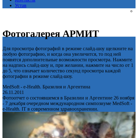
Устав
Фотогалерея АРМИТ
Для просмотра фотографий в режиме слайд-шоу щелкните на
любую фотографию, и когда она увеличится, то под ней
появятся дополнительные возможности просмотра. Нажмите
на надпись слайд-шоу и, при желании, нажмите на число от 1
до 5, что означает количество секунд просмотра каждой
фотографии в режиме слайд-шоу.
MedSoft - e-Health. Бразилия и Аргентина
26.11.2011
Фотоотчет о состоявшемся в Бразилии и Аргентине 26 ноября
- 7 декабря очередном международном симпозиуме MedSoft -
e-Health. IT в современном здравоохранении.