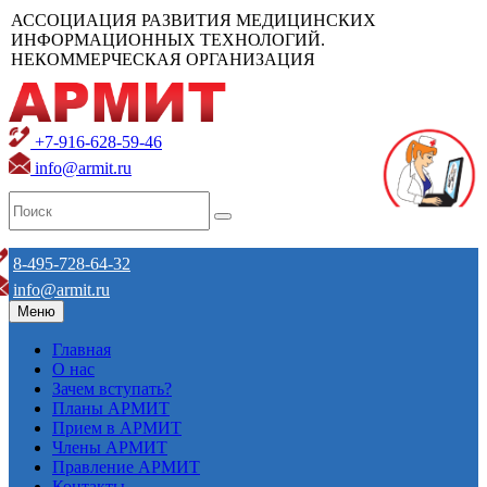
АССОЦИАЦИЯ РАЗВИТИЯ МЕДИЦИНСКИХ
ИНФОРМАЦИОННЫХ ТЕХНОЛОГИЙ.
НЕКОММЕРЧЕСКАЯ ОРГАНИЗАЦИЯ
+7-916-628-59-46
info@armit.ru
8-495-728-64-32
info@armit.ru
Меню
Главная
О нас
Зачем вступать?
Планы АРМИТ
Прием в АРМИТ
Члены АРМИТ
Правление АРМИТ
Контакты