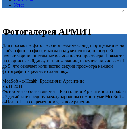
Устав
Фотогалерея АРМИТ
Для просмотра фотографий в режиме слайд-шоу щелкните на
любую фотографию, и когда она увеличится, то под ней
появятся дополнительные возможности просмотра. Нажмите
на надпись слайд-шоу и, при желании, нажмите на число от 1
до 5, что означает количество секунд просмотра каждой
фотографии в режиме слайд-шоу.
MedSoft - e-Health. Бразилия и Аргентина
26.11.2011
Фотоотчет о состоявшемся в Бразилии и Аргентине 26 ноября
- 7 декабря очередном международном симпозиуме MedSoft -
e-Health. IT в современном здравоохранении.