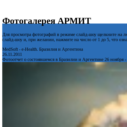
Фотогалерея АРМИТ
Для просмотра фотографий в режиме слайд-шоу щелкните на лю
слайд-шоу и, при желании, нажмите на число от 1 до 5, что оз
MedSoft - e-Health. Бразилия и Аргентина
26.11.2011
Фотоотчет о состоявшемся в Бразилии и Аргентине 26 ноября -