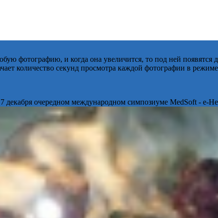
бую фотографию, и когда она увеличится, то под ней появятся
начает количество секунд просмотра каждой фотографии в режиме
 7 декабря очередном международном симпозиуме MedSoft - e-Hea