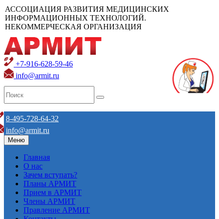
АССОЦИАЦИЯ РАЗВИТИЯ МЕДИЦИНСКИХ
ИНФОРМАЦИОННЫХ ТЕХНОЛОГИЙ.
НЕКОММЕРЧЕСКАЯ ОРГАНИЗАЦИЯ
+7-916-628-59-46
info@armit.ru
8-495-728-64-32
info@armit.ru
Меню
Главная
О нас
Зачем вступать?
Планы АРМИТ
Прием в АРМИТ
Члены АРМИТ
Правление АРМИТ
Контакты