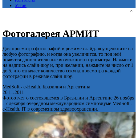
Устав
Фотогалерея АРМИТ
Для просмотра фотографий в режиме слайд-шоу щелкните на
любую фотографию, и когда она увеличится, то под ней
появятся дополнительные возможности просмотра. Нажмите
на надпись слайд-шоу и, при желании, нажмите на число от 1
до 5, что означает количество секунд просмотра каждой
фотографии в режиме слайд-шоу.
MedSoft - e-Health. Бразилия и Аргентина
26.11.2011
Фотоотчет о состоявшемся в Бразилии и Аргентине 26 ноября
- 7 декабря очередном международном симпозиуме MedSoft -
e-Health. IT в современном здравоохранении.