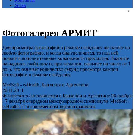
Устав
Фотогалерея АРМИТ
Для просмотра фотографий в режиме слайд-шоу щелкните на
любую фотографию, и когда она увеличится, то под ней
появятся дополнительные возможности просмотра. Нажмите
на надпись слайд-шоу и, при желании, нажмите на число от 1
до 5, что означает количество секунд просмотра каждой
фотографии в режиме слайд-шоу.
MedSoft - e-Health. Бразилия и Аргентина
26.11.2011
Фотоотчет о состоявшемся в Бразилии и Аргентине 26 ноября
- 7 декабря очередном международном симпозиуме MedSoft -
e-Health. IT в современном здравоохранении.