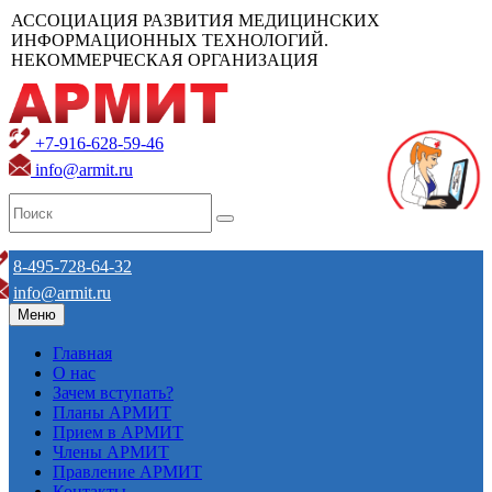
АССОЦИАЦИЯ РАЗВИТИЯ МЕДИЦИНСКИХ
ИНФОРМАЦИОННЫХ ТЕХНОЛОГИЙ.
НЕКОММЕРЧЕСКАЯ ОРГАНИЗАЦИЯ
+7-916-628-59-46
info@armit.ru
8-495-728-64-32
info@armit.ru
Меню
Главная
О нас
Зачем вступать?
Планы АРМИТ
Прием в АРМИТ
Члены АРМИТ
Правление АРМИТ
Контакты