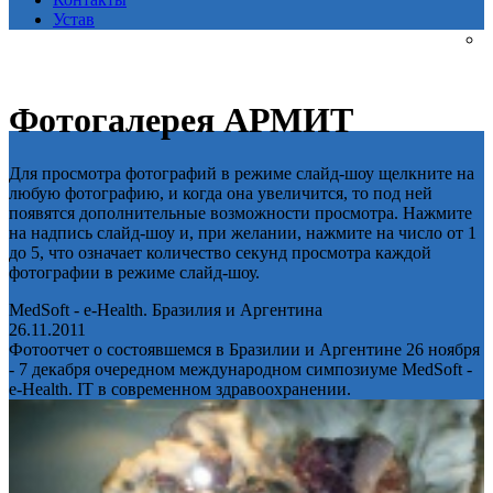
Устав
Фотогалерея АРМИТ
Для просмотра фотографий в режиме слайд-шоу щелкните на
любую фотографию, и когда она увеличится, то под ней
появятся дополнительные возможности просмотра. Нажмите
на надпись слайд-шоу и, при желании, нажмите на число от 1
до 5, что означает количество секунд просмотра каждой
фотографии в режиме слайд-шоу.
MedSoft - e-Health. Бразилия и Аргентина
26.11.2011
Фотоотчет о состоявшемся в Бразилии и Аргентине 26 ноября
- 7 декабря очередном международном симпозиуме MedSoft -
e-Health. IT в современном здравоохранении.