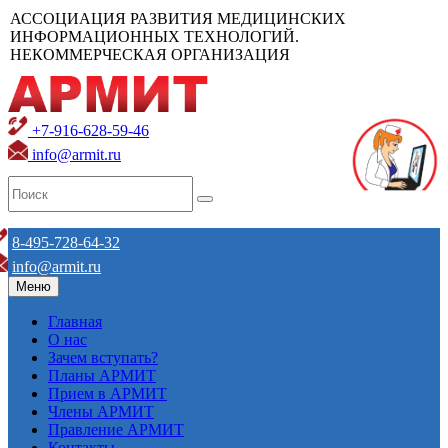
АССОЦИАЦИЯ РАЗВИТИЯ МЕДИЦИНСКИХ
ИНФОРМАЦИОННЫХ ТЕХНОЛОГИЙ.
НЕКОММЕРЧЕСКАЯ ОРГАНИЗАЦИЯ
+7-916-628-59-46
info@armit.ru
8-495-728-64-32
info@armit.ru
Меню
Главная
О нас
Зачем вступать?
Планы АРМИТ
Прием в АРМИТ
Члены АРМИТ
Правление АРМИТ
Контакты