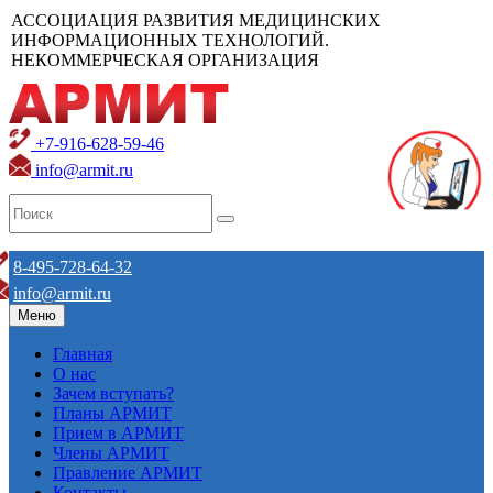
АССОЦИАЦИЯ РАЗВИТИЯ МЕДИЦИНСКИХ
ИНФОРМАЦИОННЫХ ТЕХНОЛОГИЙ.
НЕКОММЕРЧЕСКАЯ ОРГАНИЗАЦИЯ
+7-916-628-59-46
info@armit.ru
8-495-728-64-32
info@armit.ru
Меню
Главная
О нас
Зачем вступать?
Планы АРМИТ
Прием в АРМИТ
Члены АРМИТ
Правление АРМИТ
Контакты