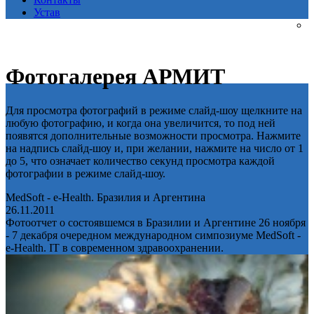
Устав
Фотогалерея АРМИТ
Для просмотра фотографий в режиме слайд-шоу щелкните на
любую фотографию, и когда она увеличится, то под ней
появятся дополнительные возможности просмотра. Нажмите
на надпись слайд-шоу и, при желании, нажмите на число от 1
до 5, что означает количество секунд просмотра каждой
фотографии в режиме слайд-шоу.
MedSoft - e-Health. Бразилия и Аргентина
26.11.2011
Фотоотчет о состоявшемся в Бразилии и Аргентине 26 ноября
- 7 декабря очередном международном симпозиуме MedSoft -
e-Health. IT в современном здравоохранении.