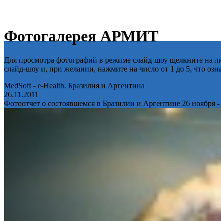
Фотогалерея АРМИТ
Для просмотра фотографий в режиме слайд-шоу щелкните на лю
слайд-шоу и, при желании, нажмите на число от 1 до 5, что оз
MedSoft - e-Health. Бразилия и Аргентина
26.11.2011
Фотоотчет о состоявшемся в Бразилии и Аргентине 26 ноября -