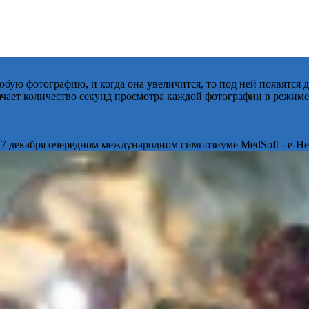
бую фотографию, и когда она увеличится, то под ней появятся
начает количество секунд просмотра каждой фотографии в режиме
 7 декабря очередном международном симпозиуме MedSoft - e-Hea