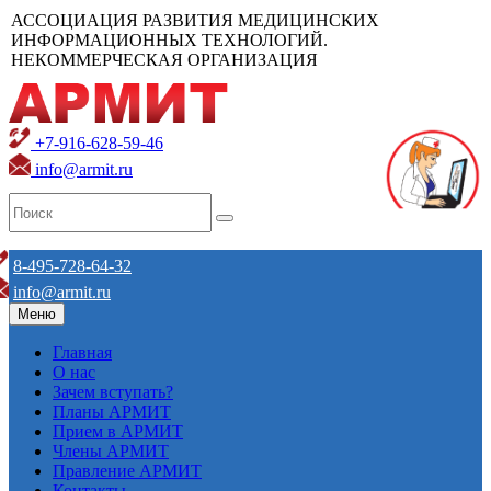
АССОЦИАЦИЯ РАЗВИТИЯ МЕДИЦИНСКИХ
ИНФОРМАЦИОННЫХ ТЕХНОЛОГИЙ.
НЕКОММЕРЧЕСКАЯ ОРГАНИЗАЦИЯ
+7-916-628-59-46
info@armit.ru
8-495-728-64-32
info@armit.ru
Меню
Главная
О нас
Зачем вступать?
Планы АРМИТ
Прием в АРМИТ
Члены АРМИТ
Правление АРМИТ
Контакты