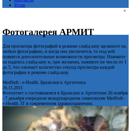
Устав
Фотогалерея АРМИТ
Для просмотра фотографий в режиме слайд-шоу щелкните на
любую фотографию, и когда она увеличится, то под ней
появятся дополнительные возможности просмотра. Нажмите
на надпись слайд-шоу и, при желании, нажмите на число от 1
до 5, что означает количество секунд просмотра каждой
фотографии в режиме слайд-шоу.
MedSoft - e-Health. Бразилия и Аргентина
26.11.2011
Фотоотчет о состоявшемся в Бразилии и Аргентине 26 ноября
- 7 декабря очередном международном симпозиуме MedSoft -
e-Health. IT в современном здравоохранении.