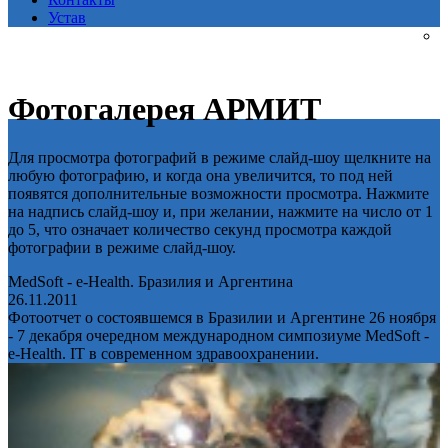
Устав
Фотогалерея АРМИТ
Для просмотра фотографий в режиме слайд-шоу щелкните на
любую фотографию, и когда она увеличится, то под ней
появятся дополнительные возможности просмотра. Нажмите
на надпись слайд-шоу и, при желании, нажмите на число от 1
до 5, что означает количество секунд просмотра каждой
фотографии в режиме слайд-шоу.
MedSoft - e-Health. Бразилия и Аргентина
26.11.2011
Фотоотчет о состоявшемся в Бразилии и Аргентине 26 ноября
- 7 декабря очередном международном симпозиуме MedSoft -
e-Health. IT в современном здравоохранении.