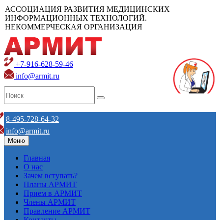
АССОЦИАЦИЯ РАЗВИТИЯ МЕДИЦИНСКИХ
ИНФОРМАЦИОННЫХ ТЕХНОЛОГИЙ.
НЕКОММЕРЧЕСКАЯ ОРГАНИЗАЦИЯ
+7-916-628-59-46
info@armit.ru
8-495-728-64-32
info@armit.ru
Меню
Главная
О нас
Зачем вступать?
Планы АРМИТ
Прием в АРМИТ
Члены АРМИТ
Правление АРМИТ
Контакты