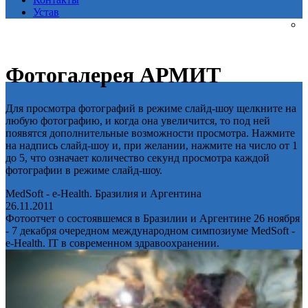
Устав
Фотогалерея АРМИТ
Для просмотра фотографий в режиме слайд-шоу щелкните на
любую фотографию, и когда она увеличится, то под ней
появятся дополнительные возможности просмотра. Нажмите
на надпись слайд-шоу и, при желании, нажмите на число от 1
до 5, что означает количество секунд просмотра каждой
фотографии в режиме слайд-шоу.
MedSoft - e-Health. Бразилия и Аргентина
26.11.2011
Фотоотчет о состоявшемся в Бразилии и Аргентине 26 ноября
- 7 декабря очередном международном симпозиуме MedSoft -
e-Health. IT в современном здравоохранении.