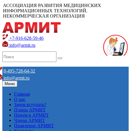
АССОЦИАЦИЯ РАЗВИТИЯ МЕДИЦИНСКИХ
ИНФОРМАЦИОННЫХ ТЕХНОЛОГИЙ.
НЕКОММЕРЧЕСКАЯ ОРГАНИЗАЦИЯ
+7-916-628-59-46
info@armit.ru
8-495-728-64-32
info@armit.ru
Меню
Главная
О нас
Зачем вступать?
Планы АРМИТ
Прием в АРМИТ
Члены АРМИТ
Правление АРМИТ
Контакты