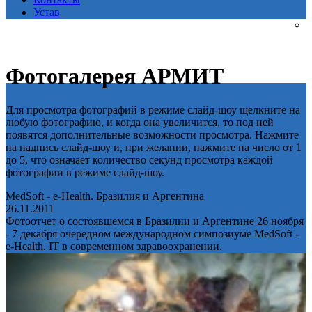
Устав
Фотогалерея АРМИТ
Для просмотра фотографий в режиме слайд-шоу щелкните на
любую фотографию, и когда она увеличится, то под ней
появятся дополнительные возможности просмотра. Нажмите
на надпись слайд-шоу и, при желании, нажмите на число от 1
до 5, что означает количество секунд просмотра каждой
фотографии в режиме слайд-шоу.
MedSoft - e-Health. Бразилия и Аргентина
26.11.2011
Фотоотчет о состоявшемся в Бразилии и Аргентине 26 ноября
- 7 декабря очередном международном симпозиуме MedSoft -
e-Health. IT в современном здравоохранении.