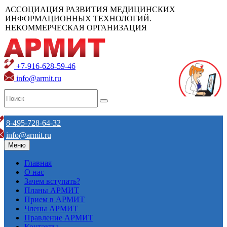
АССОЦИАЦИЯ РАЗВИТИЯ МЕДИЦИНСКИХ
ИНФОРМАЦИОННЫХ ТЕХНОЛОГИЙ.
НЕКОММЕРЧЕСКАЯ ОРГАНИЗАЦИЯ
+7-916-628-59-46
info@armit.ru
8-495-728-64-32
info@armit.ru
Меню
Главная
О нас
Зачем вступать?
Планы АРМИТ
Прием в АРМИТ
Члены АРМИТ
Правление АРМИТ
Контакты