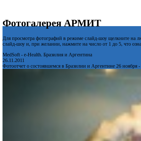
Фотогалерея АРМИТ
Для просмотра фотографий в режиме слайд-шоу щелкните на лю
слайд-шоу и, при желании, нажмите на число от 1 до 5, что оз
MedSoft - e-Health. Бразилия и Аргентина
26.11.2011
Фотоотчет о состоявшемся в Бразилии и Аргентине 26 ноября -