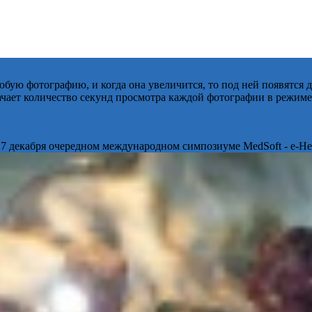
бую фотографию, и когда она увеличится, то под ней появятся
начает количество секунд просмотра каждой фотографии в режиме
 7 декабря очередном международном симпозиуме MedSoft - e-Hea