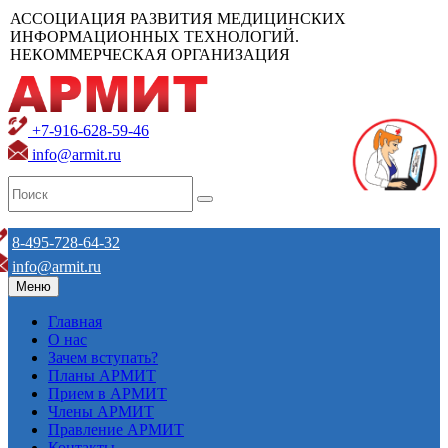
АССОЦИАЦИЯ РАЗВИТИЯ МЕДИЦИНСКИХ
ИНФОРМАЦИОННЫХ ТЕХНОЛОГИЙ.
НЕКОММЕРЧЕСКАЯ ОРГАНИЗАЦИЯ
+7-916-628-59-46
info@armit.ru
8-495-728-64-32
info@armit.ru
Меню
Главная
О нас
Зачем вступать?
Планы АРМИТ
Прием в АРМИТ
Члены АРМИТ
Правление АРМИТ
Контакты