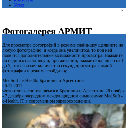
Устав
Фотогалерея АРМИТ
Для просмотра фотографий в режиме слайд-шоу щелкните на
любую фотографию, и когда она увеличится, то под ней
появятся дополнительные возможности просмотра. Нажмите
на надпись слайд-шоу и, при желании, нажмите на число от 1
до 5, что означает количество секунд просмотра каждой
фотографии в режиме слайд-шоу.
MedSoft - e-Health. Бразилия и Аргентина
26.11.2011
Фотоотчет о состоявшемся в Бразилии и Аргентине 26 ноября
- 7 декабря очередном международном симпозиуме MedSoft -
e-Health. IT в современном здравоохранении.