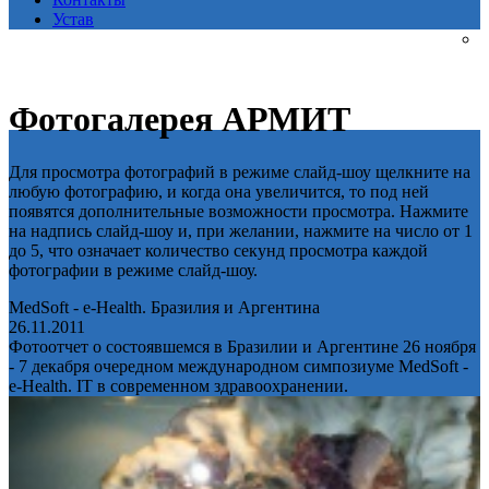
Устав
Фотогалерея АРМИТ
Для просмотра фотографий в режиме слайд-шоу щелкните на
любую фотографию, и когда она увеличится, то под ней
появятся дополнительные возможности просмотра. Нажмите
на надпись слайд-шоу и, при желании, нажмите на число от 1
до 5, что означает количество секунд просмотра каждой
фотографии в режиме слайд-шоу.
MedSoft - e-Health. Бразилия и Аргентина
26.11.2011
Фотоотчет о состоявшемся в Бразилии и Аргентине 26 ноября
- 7 декабря очередном международном симпозиуме MedSoft -
e-Health. IT в современном здравоохранении.