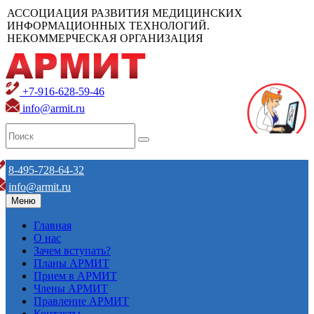
АССОЦИАЦИЯ РАЗВИТИЯ МЕДИЦИНСКИХ
ИНФОРМАЦИОННЫХ ТЕХНОЛОГИЙ.
НЕКОММЕРЧЕСКАЯ ОРГАНИЗАЦИЯ
+7-916-628-59-46
info@armit.ru
8-495-728-64-32
info@armit.ru
Меню
Главная
О нас
Зачем вступать?
Планы АРМИТ
Прием в АРМИТ
Члены АРМИТ
Правление АРМИТ
Контакты