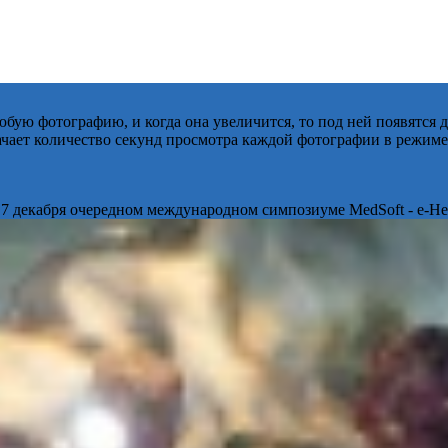
бую фотографию, и когда она увеличится, то под ней появятся
начает количество секунд просмотра каждой фотографии в режиме
 7 декабря очередном международном симпозиуме MedSoft - e-Hea