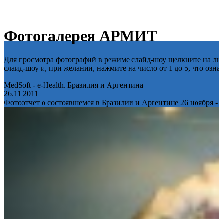
Фотогалерея АРМИТ
Для просмотра фотографий в режиме слайд-шоу щелкните на лю
слайд-шоу и, при желании, нажмите на число от 1 до 5, что оз
MedSoft - e-Health. Бразилия и Аргентина
26.11.2011
Фотоотчет о состоявшемся в Бразилии и Аргентине 26 ноября -