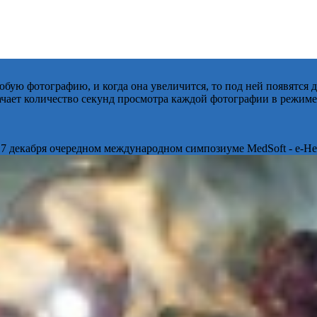
бую фотографию, и когда она увеличится, то под ней появятся
начает количество секунд просмотра каждой фотографии в режиме
 7 декабря очередном международном симпозиуме MedSoft - e-Hea