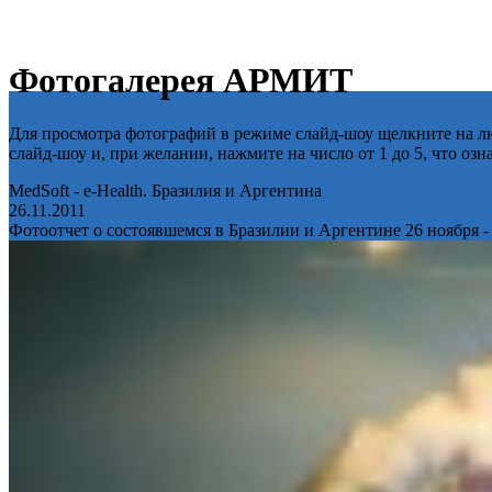
Фотогалерея АРМИТ
Для просмотра фотографий в режиме слайд-шоу щелкните на лю
слайд-шоу и, при желании, нажмите на число от 1 до 5, что оз
MedSoft - e-Health. Бразилия и Аргентина
26.11.2011
Фотоотчет о состоявшемся в Бразилии и Аргентине 26 ноября -