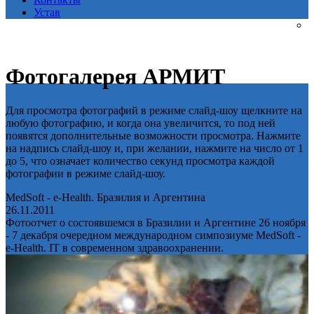
Устав
Фотогалерея АРМИТ
Для просмотра фотографий в режиме слайд-шоу щелкните на
любую фотографию, и когда она увеличится, то под ней
появятся дополнительные возможности просмотра. Нажмите
на надпись слайд-шоу и, при желании, нажмите на число от 1
до 5, что означает количество секунд просмотра каждой
фотографии в режиме слайд-шоу.
MedSoft - e-Health. Бразилия и Аргентина
26.11.2011
Фотоотчет о состоявшемся в Бразилии и Аргентине 26 ноября
- 7 декабря очередном международном симпозиуме MedSoft -
e-Health. IT в современном здравоохранении.