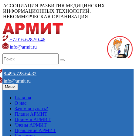
АССОЦИАЦИЯ РАЗВИТИЯ МЕДИЦИНСКИХ
ИНФОРМАЦИОННЫХ ТЕХНОЛОГИЙ.
НЕКОММЕРЧЕСКАЯ ОРГАНИЗАЦИЯ
+7-916-628-59-46
info@armit.ru
8-495-728-64-32
info@armit.ru
Меню
Главная
О нас
Зачем вступать?
Планы АРМИТ
Прием в АРМИТ
Члены АРМИТ
Правление АРМИТ
Контакты