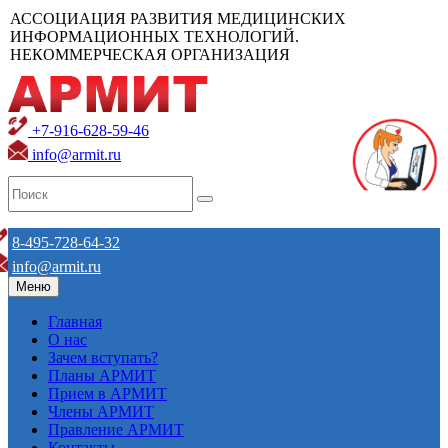
АССОЦИАЦИЯ РАЗВИТИЯ МЕДИЦИНСКИХ
ИНФОРМАЦИОННЫХ ТЕХНОЛОГИЙ.
НЕКОММЕРЧЕСКАЯ ОРГАНИЗАЦИЯ
+7-916-628-59-46
info@armit.ru
8-495-728-64-32
info@armit.ru
Меню
Главная
О нас
Зачем вступать?
Планы АРМИТ
Прием в АРМИТ
Члены АРМИТ
Правление АРМИТ
Контакты