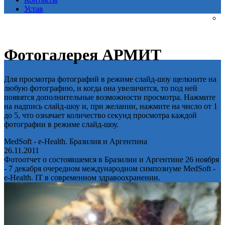
Устав
Фотогалерея АРМИТ
Для просмотра фотографий в режиме слайд-шоу щелкните на
любую фотографию, и когда она увеличится, то под ней
появятся дополнительные возможности просмотра. Нажмите
на надпись слайд-шоу и, при желании, нажмите на число от 1
до 5, что означает количество секунд просмотра каждой
фотографии в режиме слайд-шоу.
MedSoft - e-Health. Бразилия и Аргентина
26.11.2011
Фотоотчет о состоявшемся в Бразилии и Аргентине 26 ноября
- 7 декабря очередном международном симпозиуме MedSoft -
e-Health. IT в современном здравоохранении.