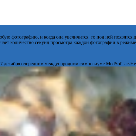
бую фотографию, и когда она увеличится, то под ней появятся
начает количество секунд просмотра каждой фотографии в режиме
 7 декабря очередном международном симпозиуме MedSoft - e-Hea