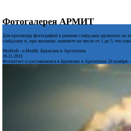
Фотогалерея АРМИТ
Для просмотра фотографий в режиме слайд-шоу щелкните на лю
слайд-шоу и, при желании, нажмите на число от 1 до 5, что оз
MedSoft - e-Health. Бразилия и Аргентина
26.11.2011
Фотоотчет о состоявшемся в Бразилии и Аргентине 26 ноября -