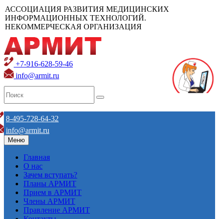
АССОЦИАЦИЯ РАЗВИТИЯ МЕДИЦИНСКИХ
ИНФОРМАЦИОННЫХ ТЕХНОЛОГИЙ.
НЕКОММЕРЧЕСКАЯ ОРГАНИЗАЦИЯ
+7-916-628-59-46
info@armit.ru
8-495-728-64-32
info@armit.ru
Меню
Главная
О нас
Зачем вступать?
Планы АРМИТ
Прием в АРМИТ
Члены АРМИТ
Правление АРМИТ
Контакты