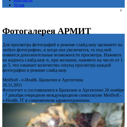
Устав
Фотогалерея АРМИТ
Для просмотра фотографий в режиме слайд-шоу щелкните на
любую фотографию, и когда она увеличится, то под ней
появятся дополнительные возможности просмотра. Нажмите
на надпись слайд-шоу и, при желании, нажмите на число от 1
до 5, что означает количество секунд просмотра каждой
фотографии в режиме слайд-шоу.
MedSoft - e-Health. Бразилия и Аргентина
26.11.2011
Фотоотчет о состоявшемся в Бразилии и Аргентине 26 ноября
- 7 декабря очередном международном симпозиуме MedSoft -
e-Health. IT в современном здравоохранении.