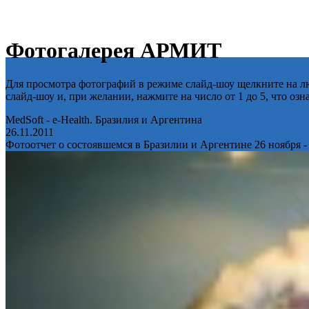
Фотогалерея АРМИТ
Для просмотра фотографий в режиме слайд-шоу щелкните на лю
слайд-шоу и, при желании, нажмите на число от 1 до 5, что оз
MedSoft - e-Health. Бразилия и Аргентина
26.11.2011
Фотоотчет о состоявшемся в Бразилии и Аргентине 26 ноября -