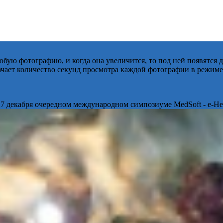
бую фотографию, и когда она увеличится, то под ней появятся
начает количество секунд просмотра каждой фотографии в режиме
 7 декабря очередном международном симпозиуме MedSoft - e-Hea