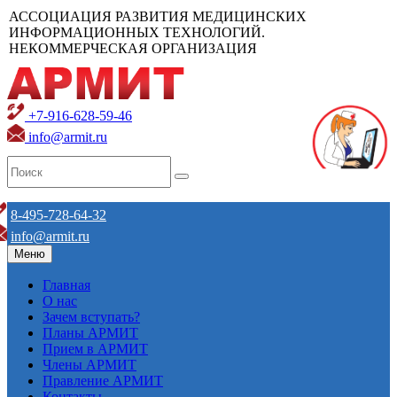
АССОЦИАЦИЯ РАЗВИТИЯ МЕДИЦИНСКИХ
ИНФОРМАЦИОННЫХ ТЕХНОЛОГИЙ.
НЕКОММЕРЧЕСКАЯ ОРГАНИЗАЦИЯ
+7-916-628-59-46
info@armit.ru
8-495-728-64-32
info@armit.ru
Меню
Главная
О нас
Зачем вступать?
Планы АРМИТ
Прием в АРМИТ
Члены АРМИТ
Правление АРМИТ
Контакты