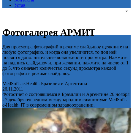
Устав
Фотогалерея АРМИТ
Для просмотра фотографий в режиме слайд-шоу щелкните на
любую фотографию, и когда она увеличится, то под ней
появятся дополнительные возможности просмотра. Нажмите
на надпись слайд-шоу и, при желании, нажмите на число от 1
до 5, что означает количество секунд просмотра каждой
фотографии в режиме слайд-шоу.
MedSoft - e-Health. Бразилия и Аргентина
26.11.2011
Фотоотчет о состоявшемся в Бразилии и Аргентине 26 ноября
- 7 декабря очередном международном симпозиуме MedSoft -
e-Health. IT в современном здравоохранении.