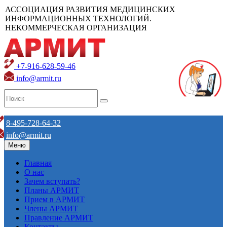
АССОЦИАЦИЯ РАЗВИТИЯ МЕДИЦИНСКИХ
ИНФОРМАЦИОННЫХ ТЕХНОЛОГИЙ.
НЕКОММЕРЧЕСКАЯ ОРГАНИЗАЦИЯ
+7-916-628-59-46
info@armit.ru
8-495-728-64-32
info@armit.ru
Меню
Главная
О нас
Зачем вступать?
Планы АРМИТ
Прием в АРМИТ
Члены АРМИТ
Правление АРМИТ
Контакты