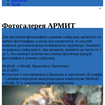
Устав
Фотогалерея АРМИТ
Для просмотра фотографий в режиме слайд-шоу щелкните на
любую фотографию, и когда она увеличится, то под ней
появятся дополнительные возможности просмотра. Нажмите
на надпись слайд-шоу и, при желании, нажмите на число от 1
до 5, что означает количество секунд просмотра каждой
фотографии в режиме слайд-шоу.
MedSoft - e-Health. Бразилия и Аргентина
26.11.2011
Фотоотчет о состоявшемся в Бразилии и Аргентине 26 ноября
- 7 декабря очередном международном симпозиуме MedSoft -
e-Health. IT в современном здравоохранении.