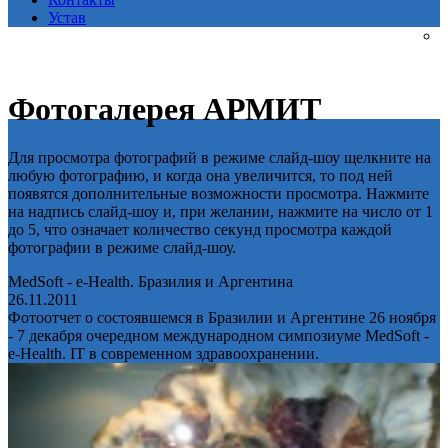
Устав
Фотогалерея АРМИТ
Для просмотра фотографий в режиме слайд-шоу щелкните на
любую фотографию, и когда она увеличится, то под ней
появятся дополнительные возможности просмотра. Нажмите
на надпись слайд-шоу и, при желании, нажмите на число от 1
до 5, что означает количество секунд просмотра каждой
фотографии в режиме слайд-шоу.
MedSoft - e-Health. Бразилия и Аргентина
26.11.2011
Фотоотчет о состоявшемся в Бразилии и Аргентине 26 ноября
- 7 декабря очередном международном симпозиуме MedSoft -
e-Health. IT в современном здравоохранении.