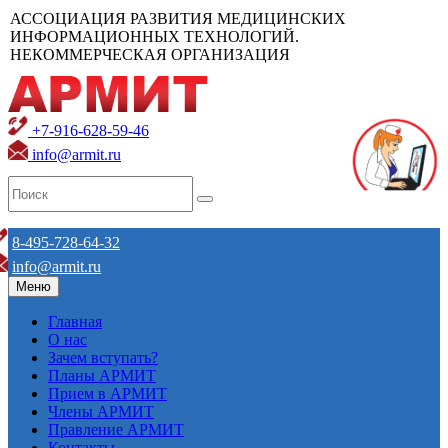
АССОЦИАЦИЯ РАЗВИТИЯ МЕДИЦИНСКИХ
ИНФОРМАЦИОННЫХ ТЕХНОЛОГИЙ.
НЕКОММЕРЧЕСКАЯ ОРГАНИЗАЦИЯ
+7-916-628-59-46
info@armit.ru
8-495-728-64-32
info@armit.ru
Меню
Главная
О нас
Зачем вступать?
Планы АРМИТ
Прием в АРМИТ
Члены АРМИТ
Правление АРМИТ
Контакты