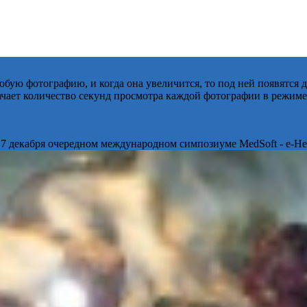
бую фотографию, и когда она увеличится, то под ней появятся
начает количество секунд просмотра каждой фотографии в режиме
 7 декабря очередном международном симпозиуме MedSoft - e-Hea