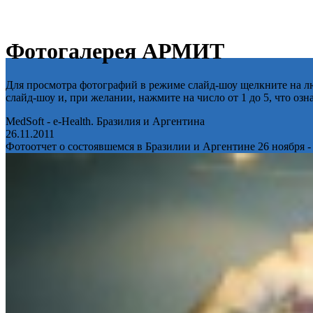
Фотогалерея АРМИТ
Для просмотра фотографий в режиме слайд-шоу щелкните на лю
слайд-шоу и, при желании, нажмите на число от 1 до 5, что оз
MedSoft - e-Health. Бразилия и Аргентина
26.11.2011
Фотоотчет о состоявшемся в Бразилии и Аргентине 26 ноября -