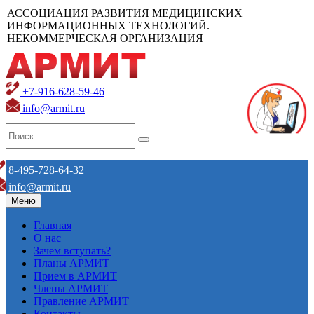
АССОЦИАЦИЯ РАЗВИТИЯ МЕДИЦИНСКИХ
ИНФОРМАЦИОННЫХ ТЕХНОЛОГИЙ.
НЕКОММЕРЧЕСКАЯ ОРГАНИЗАЦИЯ
+7-916-628-59-46
info@armit.ru
8-495-728-64-32
info@armit.ru
Меню
Главная
О нас
Зачем вступать?
Планы АРМИТ
Прием в АРМИТ
Члены АРМИТ
Правление АРМИТ
Контакты