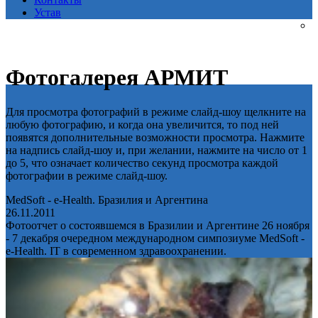
Устав
Фотогалерея АРМИТ
Для просмотра фотографий в режиме слайд-шоу щелкните на
любую фотографию, и когда она увеличится, то под ней
появятся дополнительные возможности просмотра. Нажмите
на надпись слайд-шоу и, при желании, нажмите на число от 1
до 5, что означает количество секунд просмотра каждой
фотографии в режиме слайд-шоу.
MedSoft - e-Health. Бразилия и Аргентина
26.11.2011
Фотоотчет о состоявшемся в Бразилии и Аргентине 26 ноября
- 7 декабря очередном международном симпозиуме MedSoft -
e-Health. IT в современном здравоохранении.