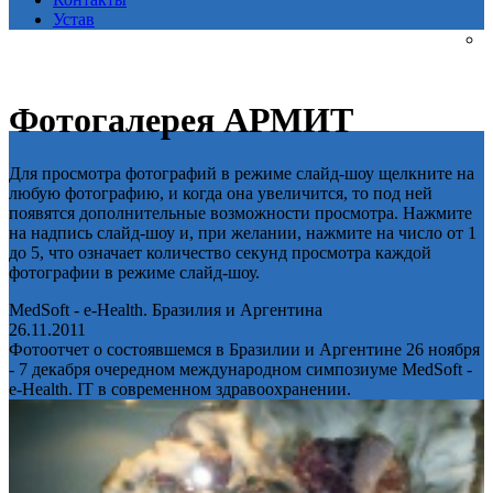
Устав
Фотогалерея АРМИТ
Для просмотра фотографий в режиме слайд-шоу щелкните на
любую фотографию, и когда она увеличится, то под ней
появятся дополнительные возможности просмотра. Нажмите
на надпись слайд-шоу и, при желании, нажмите на число от 1
до 5, что означает количество секунд просмотра каждой
фотографии в режиме слайд-шоу.
MedSoft - e-Health. Бразилия и Аргентина
26.11.2011
Фотоотчет о состоявшемся в Бразилии и Аргентине 26 ноября
- 7 декабря очередном международном симпозиуме MedSoft -
e-Health. IT в современном здравоохранении.