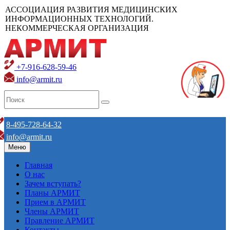
АССОЦИАЦИЯ РАЗВИТИЯ МЕДИЦИНСКИХ
ИНФОРМАЦИОННЫХ ТЕХНОЛОГИЙ.
НЕКОММЕРЧЕСКАЯ ОРГАНИЗАЦИЯ
+7-916-628-59-46
info@armit.ru
8-495-728-64-32
info@armit.ru
Меню
Главная
О нас
Зачем вступать?
Планы АРМИТ
Прием в АРМИТ
Члены АРМИТ
Правление АРМИТ
Контакты