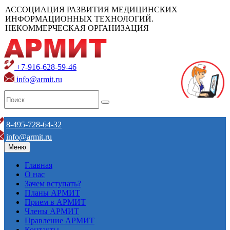
АССОЦИАЦИЯ РАЗВИТИЯ МЕДИЦИНСКИХ
ИНФОРМАЦИОННЫХ ТЕХНОЛОГИЙ.
НЕКОММЕРЧЕСКАЯ ОРГАНИЗАЦИЯ
+7-916-628-59-46
info@armit.ru
8-495-728-64-32
info@armit.ru
Меню
Главная
О нас
Зачем вступать?
Планы АРМИТ
Прием в АРМИТ
Члены АРМИТ
Правление АРМИТ
Контакты