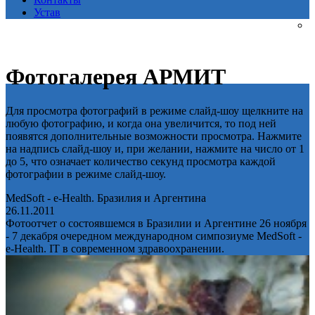
Устав
Фотогалерея АРМИТ
Для просмотра фотографий в режиме слайд-шоу щелкните на
любую фотографию, и когда она увеличится, то под ней
появятся дополнительные возможности просмотра. Нажмите
на надпись слайд-шоу и, при желании, нажмите на число от 1
до 5, что означает количество секунд просмотра каждой
фотографии в режиме слайд-шоу.
MedSoft - e-Health. Бразилия и Аргентина
26.11.2011
Фотоотчет о состоявшемся в Бразилии и Аргентине 26 ноября
- 7 декабря очередном международном симпозиуме MedSoft -
e-Health. IT в современном здравоохранении.