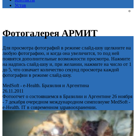
Устав
Фотогалерея АРМИТ
Для просмотра фотографий в режиме слайд-шоу щелкните на
любую фотографию, и когда она увеличится, то под ней
появятся дополнительные возможности просмотра. Нажмите
на надпись слайд-шоу и, при желании, нажмите на число от 1
до 5, что означает количество секунд просмотра каждой
фотографии в режиме слайд-шоу.
MedSoft - e-Health. Бразилия и Аргентина
26.11.2011
Фотоотчет о состоявшемся в Бразилии и Аргентине 26 ноября
- 7 декабря очередном международном симпозиуме MedSoft -
e-Health. IT в современном здравоохранении.