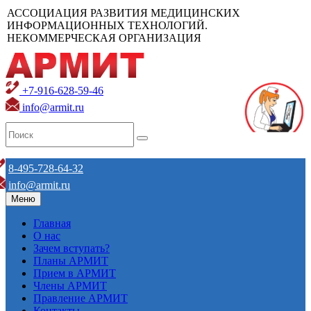
АССОЦИАЦИЯ РАЗВИТИЯ МЕДИЦИНСКИХ
ИНФОРМАЦИОННЫХ ТЕХНОЛОГИЙ.
НЕКОММЕРЧЕСКАЯ ОРГАНИЗАЦИЯ
+7-916-628-59-46
info@armit.ru
8-495-728-64-32
info@armit.ru
Меню
Главная
О нас
Зачем вступать?
Планы АРМИТ
Прием в АРМИТ
Члены АРМИТ
Правление АРМИТ
Контакты