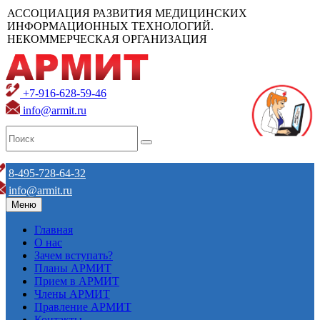
АССОЦИАЦИЯ РАЗВИТИЯ МЕДИЦИНСКИХ
ИНФОРМАЦИОННЫХ ТЕХНОЛОГИЙ.
НЕКОММЕРЧЕСКАЯ ОРГАНИЗАЦИЯ
+7-916-628-59-46
info@armit.ru
8-495-728-64-32
info@armit.ru
Меню
Главная
О нас
Зачем вступать?
Планы АРМИТ
Прием в АРМИТ
Члены АРМИТ
Правление АРМИТ
Контакты