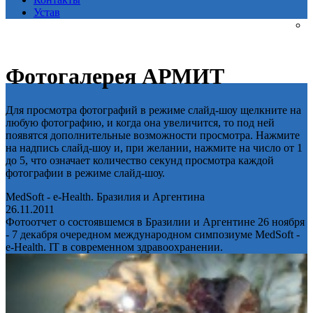
Устав
Фотогалерея АРМИТ
Для просмотра фотографий в режиме слайд-шоу щелкните на
любую фотографию, и когда она увеличится, то под ней
появятся дополнительные возможности просмотра. Нажмите
на надпись слайд-шоу и, при желании, нажмите на число от 1
до 5, что означает количество секунд просмотра каждой
фотографии в режиме слайд-шоу.
MedSoft - e-Health. Бразилия и Аргентина
26.11.2011
Фотоотчет о состоявшемся в Бразилии и Аргентине 26 ноября
- 7 декабря очередном международном симпозиуме MedSoft -
e-Health. IT в современном здравоохранении.