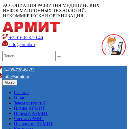
АССОЦИАЦИЯ РАЗВИТИЯ МЕДИЦИНСКИХ
ИНФОРМАЦИОННЫХ ТЕХНОЛОГИЙ.
НЕКОММЕРЧЕСКАЯ ОРГАНИЗАЦИЯ
+7-916-628-59-46
info@armit.ru
8-495-728-64-32
info@armit.ru
Меню
Главная
О нас
Зачем вступать?
Планы АРМИТ
Прием в АРМИТ
Члены АРМИТ
Правление АРМИТ
Контакты