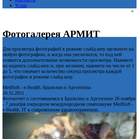
Устав
Фотогалерея АРМИТ
Для просмотра фотографий в режиме слайд-шоу щелкните на
любую фотографию, и когда она увеличится, то под ней
появятся дополнительные возможности просмотра. Нажмите
на надпись слайд-шоу и, при желании, нажмите на число от 1
до 5, что означает количество секунд просмотра каждой
фотографии в режиме слайд-шоу.
MedSoft - e-Health. Бразилия и Аргентина
26.11.2011
Фотоотчет о состоявшемся в Бразилии и Аргентине 26 ноября
- 7 декабря очередном международном симпозиуме MedSoft -
e-Health. IT в современном здравоохранении.