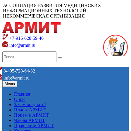
АССОЦИАЦИЯ РАЗВИТИЯ МЕДИЦИНСКИХ
ИНФОРМАЦИОННЫХ ТЕХНОЛОГИЙ.
НЕКОММЕРЧЕСКАЯ ОРГАНИЗАЦИЯ
+7-916-628-59-46
info@armit.ru
8-495-728-64-32
info@armit.ru
Меню
Главная
О нас
Зачем вступать?
Планы АРМИТ
Прием в АРМИТ
Члены АРМИТ
Правление АРМИТ
Контакты