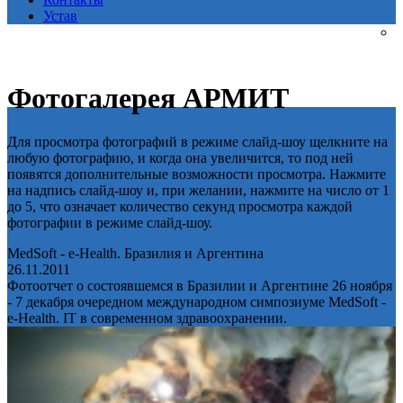
Устав
Фотогалерея АРМИТ
Для просмотра фотографий в режиме слайд-шоу щелкните на
любую фотографию, и когда она увеличится, то под ней
появятся дополнительные возможности просмотра. Нажмите
на надпись слайд-шоу и, при желании, нажмите на число от 1
до 5, что означает количество секунд просмотра каждой
фотографии в режиме слайд-шоу.
MedSoft - e-Health. Бразилия и Аргентина
26.11.2011
Фотоотчет о состоявшемся в Бразилии и Аргентине 26 ноября
- 7 декабря очередном международном симпозиуме MedSoft -
e-Health. IT в современном здравоохранении.