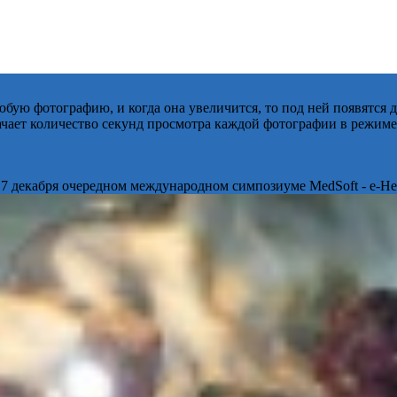
бую фотографию, и когда она увеличится, то под ней появятся
начает количество секунд просмотра каждой фотографии в режиме
 7 декабря очередном международном симпозиуме MedSoft - e-Hea