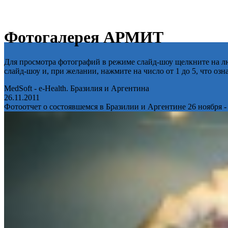
Фотогалерея АРМИТ
Для просмотра фотографий в режиме слайд-шоу щелкните на лю
слайд-шоу и, при желании, нажмите на число от 1 до 5, что оз
MedSoft - e-Health. Бразилия и Аргентина
26.11.2011
Фотоотчет о состоявшемся в Бразилии и Аргентине 26 ноября -