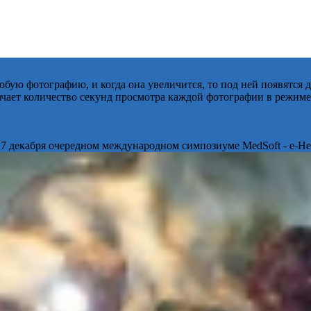
бую фотографию, и когда она увеличится, то под ней появятся
начает количество секунд просмотра каждой фотографии в режиме
 7 декабря очередном международном симпозиуме MedSoft - e-Hea