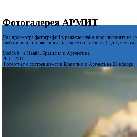
Фотогалерея АРМИТ
Для просмотра фотографий в режиме слайд-шоу щелкните на лю
слайд-шоу и, при желании, нажмите на число от 1 до 5, что оз
MedSoft - e-Health. Бразилия и Аргентина
26.11.2011
Фотоотчет о состоявшемся в Бразилии и Аргентине 26 ноября -