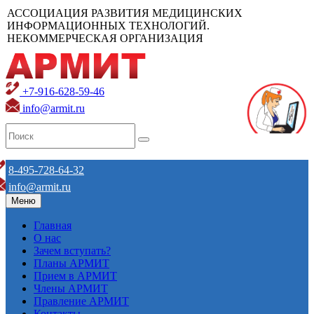
АССОЦИАЦИЯ РАЗВИТИЯ МЕДИЦИНСКИХ
ИНФОРМАЦИОННЫХ ТЕХНОЛОГИЙ.
НЕКОММЕРЧЕСКАЯ ОРГАНИЗАЦИЯ
+7-916-628-59-46
info@armit.ru
8-495-728-64-32
info@armit.ru
Меню
Главная
О нас
Зачем вступать?
Планы АРМИТ
Прием в АРМИТ
Члены АРМИТ
Правление АРМИТ
Контакты