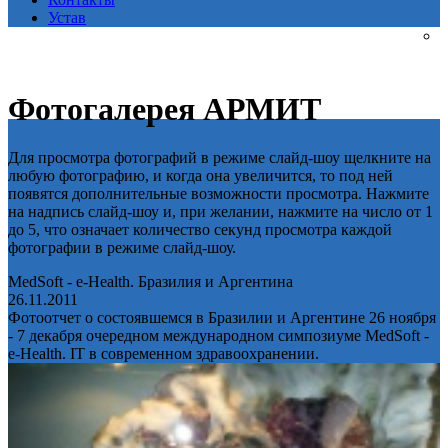
Устав
Фотогалерея АРМИТ
Для просмотра фотографий в режиме слайд-шоу щелкните на
любую фотографию, и когда она увеличится, то под ней
появятся дополнительные возможности просмотра. Нажмите
на надпись слайд-шоу и, при желании, нажмите на число от 1
до 5, что означает количество секунд просмотра каждой
фотографии в режиме слайд-шоу.
MedSoft - e-Health. Бразилия и Аргентина
26.11.2011
Фотоотчет о состоявшемся в Бразилии и Аргентине 26 ноября
- 7 декабря очередном международном симпозиуме MedSoft -
e-Health. IT в современном здравоохранении.