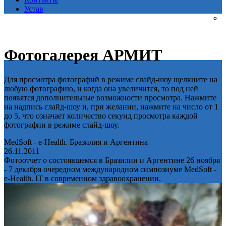
Устав
Фотогалерея АРМИТ
Для просмотра фотографий в режиме слайд-шоу щелкните на
любую фотографию, и когда она увеличится, то под ней
появятся дополнительные возможности просмотра. Нажмите
на надпись слайд-шоу и, при желании, нажмите на число от 1
до 5, что означает количество секунд просмотра каждой
фотографии в режиме слайд-шоу.
MedSoft - e-Health. Бразилия и Аргентина
26.11.2011
Фотоотчет о состоявшемся в Бразилии и Аргентине 26 ноября
- 7 декабря очередном международном симпозиуме MedSoft -
e-Health. IT в современном здравоохранении.