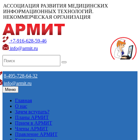
АССОЦИАЦИЯ РАЗВИТИЯ МЕДИЦИНСКИХ
ИНФОРМАЦИОННЫХ ТЕХНОЛОГИЙ.
НЕКОММЕРЧЕСКАЯ ОРГАНИЗАЦИЯ
+7-916-628-59-46
info@armit.ru
8-495-728-64-32
info@armit.ru
Меню
Главная
О нас
Зачем вступать?
Планы АРМИТ
Прием в АРМИТ
Члены АРМИТ
Правление АРМИТ
Контакты