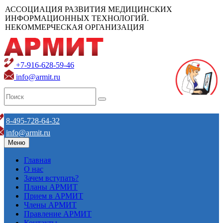
АССОЦИАЦИЯ РАЗВИТИЯ МЕДИЦИНСКИХ
ИНФОРМАЦИОННЫХ ТЕХНОЛОГИЙ.
НЕКОММЕРЧЕСКАЯ ОРГАНИЗАЦИЯ
+7-916-628-59-46
info@armit.ru
8-495-728-64-32
info@armit.ru
Меню
Главная
О нас
Зачем вступать?
Планы АРМИТ
Прием в АРМИТ
Члены АРМИТ
Правление АРМИТ
Контакты