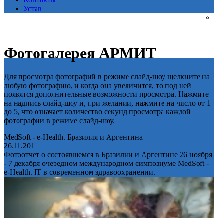
Устав
Фотогалерея АРМИТ
Для просмотра фотографий в режиме слайд-шоу щелкните на
любую фотографию, и когда она увеличится, то под ней
появятся дополнительные возможности просмотра. Нажмите
на надпись слайд-шоу и, при желании, нажмите на число от 1
до 5, что означает количество секунд просмотра каждой
фотографии в режиме слайд-шоу.
MedSoft - e-Health. Бразилия и Аргентина
26.11.2011
Фотоотчет о состоявшемся в Бразилии и Аргентине 26 ноября
- 7 декабря очередном международном симпозиуме MedSoft -
e-Health. IT в современном здравоохранении.