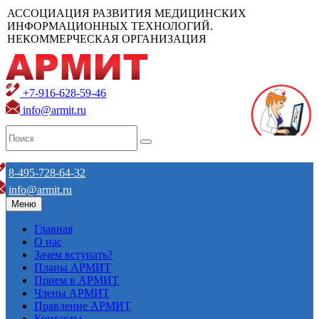
АССОЦИАЦИЯ РАЗВИТИЯ МЕДИЦИНСКИХ
ИНФОРМАЦИОННЫХ ТЕХНОЛОГИЙ.
НЕКОММЕРЧЕСКАЯ ОРГАНИЗАЦИЯ
+7-916-628-59-46
info@armit.ru
8-495-728-64-32
info@armit.ru
Меню
Главная
О нас
Зачем вступать?
Планы АРМИТ
Прием в АРМИТ
Члены АРМИТ
Правление АРМИТ
Контакты