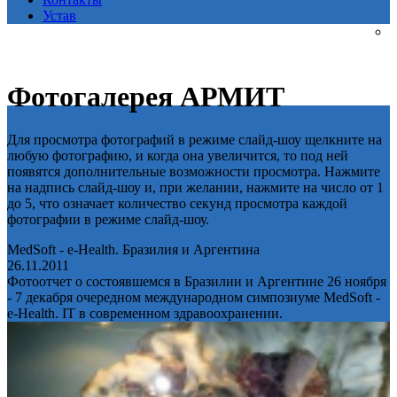
Устав
Фотогалерея АРМИТ
Для просмотра фотографий в режиме слайд-шоу щелкните на
любую фотографию, и когда она увеличится, то под ней
появятся дополнительные возможности просмотра. Нажмите
на надпись слайд-шоу и, при желании, нажмите на число от 1
до 5, что означает количество секунд просмотра каждой
фотографии в режиме слайд-шоу.
MedSoft - e-Health. Бразилия и Аргентина
26.11.2011
Фотоотчет о состоявшемся в Бразилии и Аргентине 26 ноября
- 7 декабря очередном международном симпозиуме MedSoft -
e-Health. IT в современном здравоохранении.