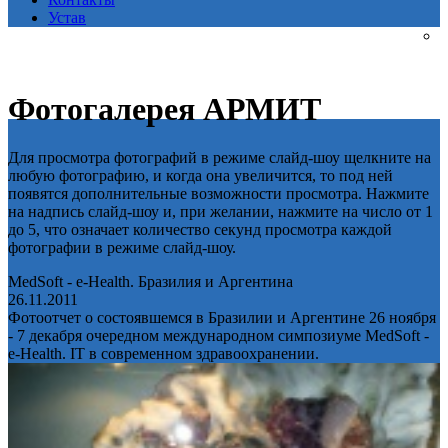
Устав
Фотогалерея АРМИТ
Для просмотра фотографий в режиме слайд-шоу щелкните на
любую фотографию, и когда она увеличится, то под ней
появятся дополнительные возможности просмотра. Нажмите
на надпись слайд-шоу и, при желании, нажмите на число от 1
до 5, что означает количество секунд просмотра каждой
фотографии в режиме слайд-шоу.
MedSoft - e-Health. Бразилия и Аргентина
26.11.2011
Фотоотчет о состоявшемся в Бразилии и Аргентине 26 ноября
- 7 декабря очередном международном симпозиуме MedSoft -
e-Health. IT в современном здравоохранении.