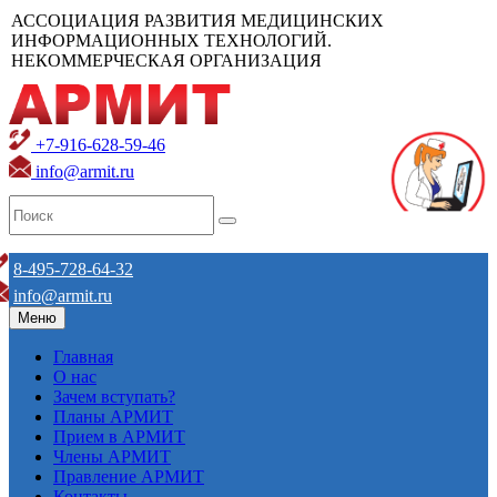
АССОЦИАЦИЯ РАЗВИТИЯ МЕДИЦИНСКИХ
ИНФОРМАЦИОННЫХ ТЕХНОЛОГИЙ.
НЕКОММЕРЧЕСКАЯ ОРГАНИЗАЦИЯ
+7-916-628-59-46
info@armit.ru
8-495-728-64-32
info@armit.ru
Меню
Главная
О нас
Зачем вступать?
Планы АРМИТ
Прием в АРМИТ
Члены АРМИТ
Правление АРМИТ
Контакты