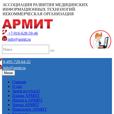
АССОЦИАЦИЯ РАЗВИТИЯ МЕДИЦИНСКИХ
ИНФОРМАЦИОННЫХ ТЕХНОЛОГИЙ.
НЕКОММЕРЧЕСКАЯ ОРГАНИЗАЦИЯ
+7-916-628-59-46
info@armit.ru
8-495-728-64-32
info@armit.ru
Меню
Главная
О нас
Зачем вступать?
Планы АРМИТ
Прием в АРМИТ
Члены АРМИТ
Правление АРМИТ
Контакты