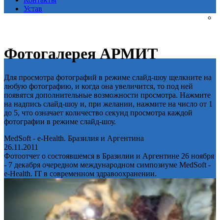
Устав
Фотогалерея АРМИТ
Для просмотра фотографий в режиме слайд-шоу щелкните на
любую фотографию, и когда она увеличится, то под ней
появятся дополнительные возможности просмотра. Нажмите
на надпись слайд-шоу и, при желании, нажмите на число от 1
до 5, что означает количество секунд просмотра каждой
фотографии в режиме слайд-шоу.
MedSoft - e-Health. Бразилия и Аргентина
26.11.2011
Фотоотчет о состоявшемся в Бразилии и Аргентине 26 ноября
- 7 декабря очередном международном симпозиуме MedSoft -
e-Health. IT в современном здравоохранении.