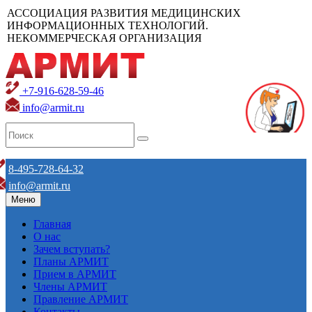
АССОЦИАЦИЯ РАЗВИТИЯ МЕДИЦИНСКИХ
ИНФОРМАЦИОННЫХ ТЕХНОЛОГИЙ.
НЕКОММЕРЧЕСКАЯ ОРГАНИЗАЦИЯ
+7-916-628-59-46
info@armit.ru
8-495-728-64-32
info@armit.ru
Меню
Главная
О нас
Зачем вступать?
Планы АРМИТ
Прием в АРМИТ
Члены АРМИТ
Правление АРМИТ
Контакты