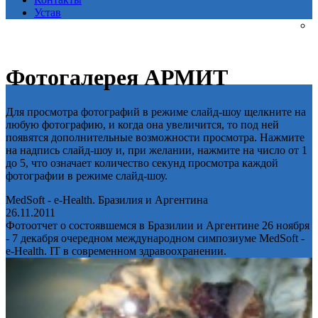
Устав
Фотогалерея АРМИТ
Для просмотра фотографий в режиме слайд-шоу щелкните на
любую фотографию, и когда она увеличится, то под ней
появятся дополнительные возможности просмотра. Нажмите
на надпись слайд-шоу и, при желании, нажмите на число от 1
до 5, что означает количество секунд просмотра каждой
фотографии в режиме слайд-шоу.
MedSoft - e-Health. Бразилия и Аргентина
26.11.2011
Фотоотчет о состоявшемся в Бразилии и Аргентине 26 ноября
- 7 декабря очередном международном симпозиуме MedSoft -
e-Health. IT в современном здравоохранении.