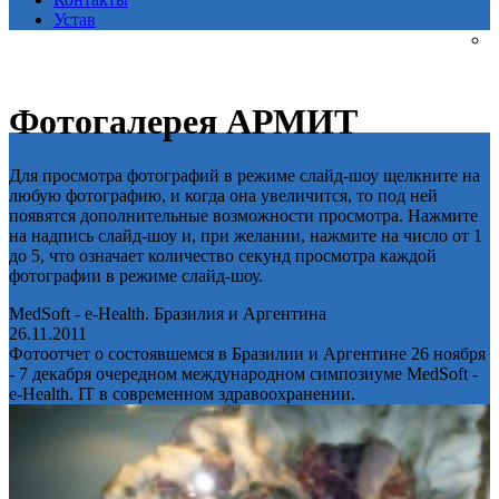
Устав
Фотогалерея АРМИТ
Для просмотра фотографий в режиме слайд-шоу щелкните на
любую фотографию, и когда она увеличится, то под ней
появятся дополнительные возможности просмотра. Нажмите
на надпись слайд-шоу и, при желании, нажмите на число от 1
до 5, что означает количество секунд просмотра каждой
фотографии в режиме слайд-шоу.
MedSoft - e-Health. Бразилия и Аргентина
26.11.2011
Фотоотчет о состоявшемся в Бразилии и Аргентине 26 ноября
- 7 декабря очередном международном симпозиуме MedSoft -
e-Health. IT в современном здравоохранении.