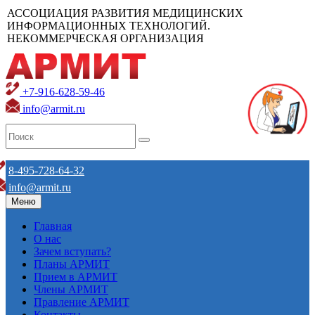
АССОЦИАЦИЯ РАЗВИТИЯ МЕДИЦИНСКИХ
ИНФОРМАЦИОННЫХ ТЕХНОЛОГИЙ.
НЕКОММЕРЧЕСКАЯ ОРГАНИЗАЦИЯ
+7-916-628-59-46
info@armit.ru
8-495-728-64-32
info@armit.ru
Меню
Главная
О нас
Зачем вступать?
Планы АРМИТ
Прием в АРМИТ
Члены АРМИТ
Правление АРМИТ
Контакты