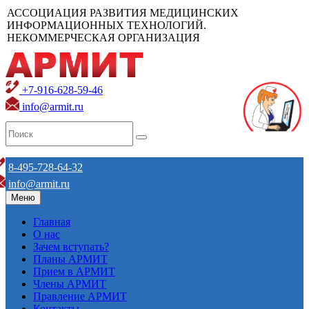
АССОЦИАЦИЯ РАЗВИТИЯ МЕДИЦИНСКИХ
ИНФОРМАЦИОННЫХ ТЕХНОЛОГИЙ.
НЕКОММЕРЧЕСКАЯ ОРГАНИЗАЦИЯ
+7-916-628-59-46
info@armit.ru
8-495-728-64-32
info@armit.ru
Меню
Главная
О нас
Зачем вступать?
Планы АРМИТ
Прием в АРМИТ
Члены АРМИТ
Правление АРМИТ
Контакты