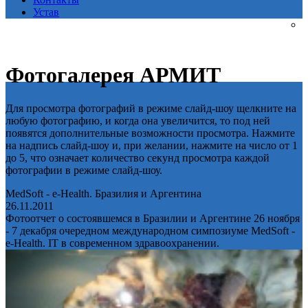
Устав
Фотогалерея АРМИТ
Для просмотра фотографий в режиме слайд-шоу щелкните на
любую фотографию, и когда она увеличится, то под ней
появятся дополнительные возможности просмотра. Нажмите
на надпись слайд-шоу и, при желании, нажмите на число от 1
до 5, что означает количество секунд просмотра каждой
фотографии в режиме слайд-шоу.
MedSoft - e-Health. Бразилия и Аргентина
26.11.2011
Фотоотчет о состоявшемся в Бразилии и Аргентине 26 ноября
- 7 декабря очередном международном симпозиуме MedSoft -
e-Health. IT в современном здравоохранении.